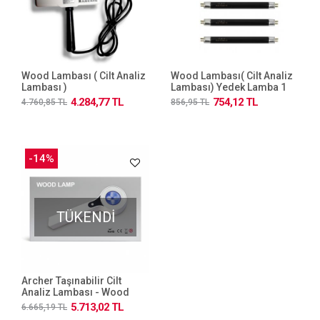
Wood Lambası ( Cilt Analiz
Wood Lambası( Cilt Analiz
Lambası )
Lambası) Yedek Lamba 1
Adet
4.284,77 TL
754,12 TL
4.760,85 TL
856,95 TL
-14%
TÜKENDİ
Archer Taşınabilir Cilt
Analiz Lambası - Wood
Lamp-Wood Lambası
5.713,02 TL
6.665,19 TL