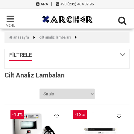
ARA
+90 (232) 484 87 96
MENÜ
anasayfa
cilt analiz lambaları
FİLTRELE
Cilt Analiz Lambaları
-10%
-12%