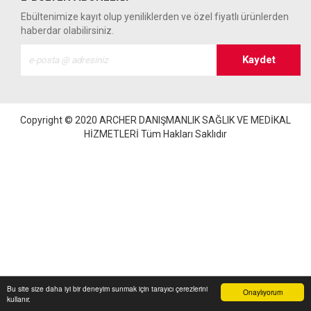
Ebültenimize kayıt olup yeniliklerden ve özel fiyatlı ürünlerden
haberdar olabilirsiniz.
Copyright © 2020
ARCHER DANIŞMANLIK SAĞLIK VE MEDİKAL
HİZMETLERİ
Tüm Hakları Saklıdır
Bu site size daha iyi bir deneyim sunmak için tarayıcı çerezlerini
Onaylıyorum
kullanır.
Anasayfa
Üye Girişi
Sepetim
Sipariş Takibi
İletişim