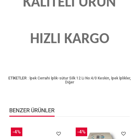
KALİTELİ ÜRÜN
HIZLI KARGO
ETİKETLER :
İpek Cerrahi İplik-sütur Silk 12 Li No:4/0 Keskin
,
İpek İplikler
,
Diğer
BENZER ÜRÜNLER
-4%
-4%