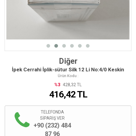
Diğer
İpek Cerrahi İplik-sütur Silk 12 Li No:4/0 Keskin
Ürün Kodu :
%3
428,32 TL
416,42
TL
TELEFONDA
SİPARİŞ VER
+90 (232) 484
87 96