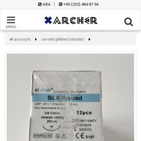
ARA
+90 (232) 484 87 96
MENÜ
anasayfa
cerrahi i̇plikler(süturlar)