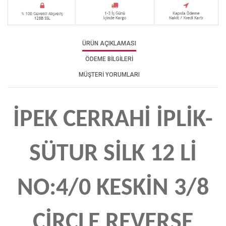
ÜRÜN AÇIKLAMASI
ÖDEME BİLGİLERİ
MÜŞTERİ YORUMLARI
İPEK CERRAHİ İPLİK-
SÜTUR SİLK 12 Lİ
NO:4/0 KESKİN 3/8
CİRCLE REVERSE