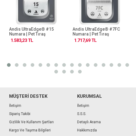
Andis UltraEdge® #15
Andis UltraEdge® #7FC
Numara | Pet Tıraş
Numara | Pet Tıraş
Makinesi Bıçağı (64072)
Makinesi Bıçağı (72600)
1.583,23 TL
1.717,69 TL
MÜŞTERİ DESTEK
KURUMSAL
İletişim
İletişim
Sipariş Takibi
S.S.S.
Gizlilik Ve Kullanım Şartları
Detaylı Arama
Kargo Ve Taşıma Bilgileri
Hakkımızda