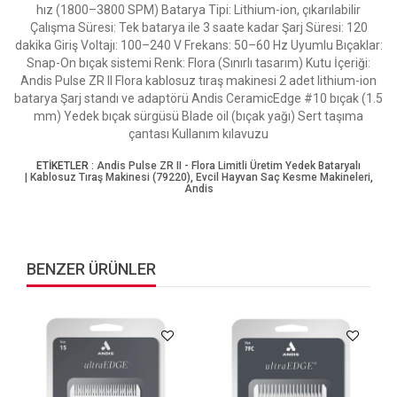
hız (1800–3800 SPM) Batarya Tipi: Lithium-ion, çıkarılabilir
Çalışma Süresi: Tek batarya ile 3 saate kadar Şarj Süresi: 120
dakika Giriş Voltajı: 100–240 V Frekans: 50–60 Hz Uyumlu Bıçaklar:
Snap-On bıçak sistemi Renk: Flora (Sınırlı tasarım) Kutu İçeriği:
Andis Pulse ZR II Flora kablosuz tıraş makinesi 2 adet lithium-ion
batarya Şarj standı ve adaptörü Andis CeramicEdge #10 bıçak (1.5
mm) Yedek bıçak sürgüsü Blade oil (bıçak yağı) Sert taşıma
çantası Kullanım kılavuzu
ETİKETLER :
Andis Pulse ZR II - Flora Limitli Üretim Yedek Bataryalı
| Kablosuz Tıraş Makinesi (79220)
,
Evcil Hayvan Saç Kesme Makineleri
,
Andis
BENZER ÜRÜNLER