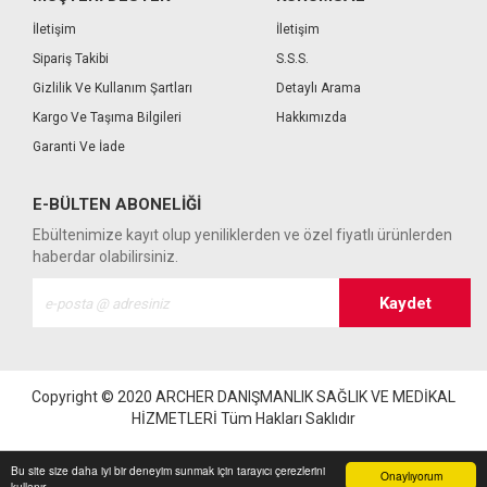
İletişim
İletişim
Sipariş Takibi
S.S.S.
Gizlilik Ve Kullanım Şartları
Detaylı Arama
Kargo Ve Taşıma Bilgileri
Hakkımızda
Garanti Ve İade
E-BÜLTEN ABONELIĞI
Ebültenimize kayıt olup yeniliklerden ve özel fiyatlı ürünlerden
haberdar olabilirsiniz.
Copyright © 2020
ARCHER DANIŞMANLIK SAĞLIK VE MEDİKAL
HİZMETLERİ
Tüm Hakları Saklıdır
Bu site size daha iyi bir deneyim sunmak için tarayıcı çerezlerini
Onaylıyorum
kullanır.