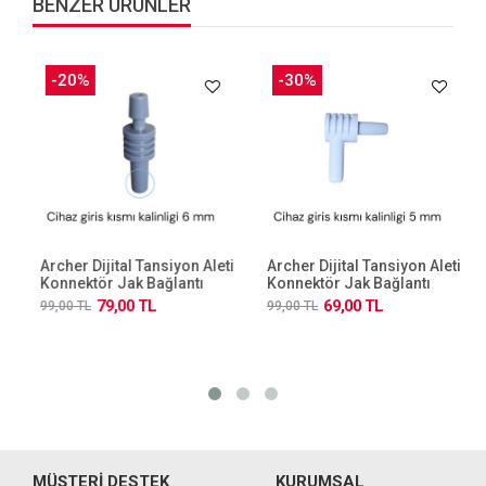
BENZER ÜRÜNLER
-20%
-30%
Archer Dijital Tansiyon Aleti
Archer Dijital Tansiyon Aleti
Konnektör Jak Bağlantı
Konnektör Jak Bağlantı
Aparatı Gri Düz Tıp 6 Mm
Aparatı Beyaz L Tıp 5 Mm
79,00 TL
69,00 TL
99,00 TL
99,00 TL
MÜŞTERİ DESTEK
KURUMSAL