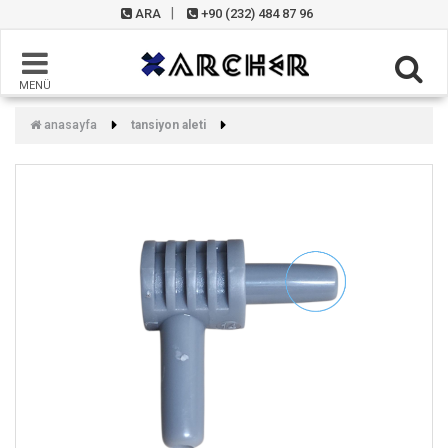
ARA
+90 (232) 484 87 96
MENÜ
anasayfa
tansiyon aleti