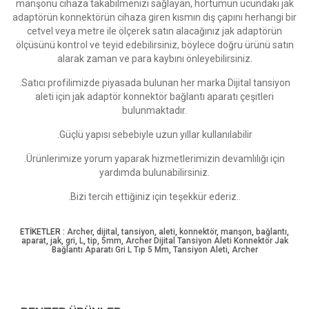
manşonu cihaza takabilmenizi sağlayan, hortumun ucundaki jak
adaptörün konnektörün cihaza giren kısmın dış çapını herhangi bir
cetvel veya metre ile ölçerek satın alacağınız jak adaptörün
ölçüsünü kontrol ve teyid edebilirsiniz, böylece doğru ürünü satın
alarak zaman ve para kaybını önleyebilirsiniz.
.Satıcı profilimizde piyasada bulunan her marka Dijital tansiyon
aleti için jak adaptör konnektör bağlantı aparatı çeşitleri
bulunmaktadır.
.Güçlü yapısı sebebiyle uzun yıllar kullanılabilir
.Ürünlerimize yorum yaparak hizmetlerimizin devamlılığı için
yardımda bulunabilirsiniz.
.Bizi tercih ettiğiniz için teşekkür ederiz..
ETİKETLER :
Archer
,
dijital
,
tansiyon
,
aleti
,
konnektör
,
manşon
,
bağlantı
,
aparat
,
jak
,
gri
,
L
,
tip
,
5mm
,
Archer Dijital Tansiyon Aleti Konnektör Jak
Bağlantı Aparatı Gri L Tıp 5 Mm
,
Tansiyon Aleti
,
Archer