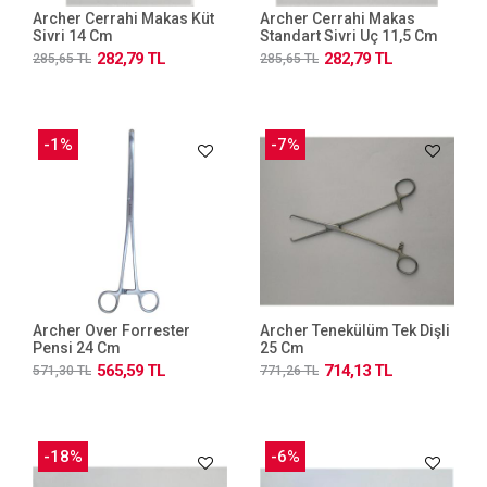
Archer Cerrahi Makas Küt
Archer Cerrahi Makas
Sivri 14 Cm
Standart Sivri Uç 11,5 Cm
282,79 TL
282,79 TL
285,65 TL
285,65 TL
-1%
-7%
Archer Over Forrester
Archer Tenekülüm Tek Dişli
Pensi 24 Cm
25 Cm
565,59 TL
714,13 TL
571,30 TL
771,26 TL
-18%
-6%