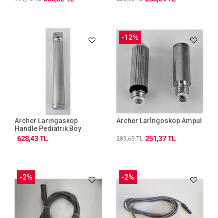
-12%
Archer Laringaskop
Archer Larİngoskop Ampul
Handle Pediatrik Boy
628,43 TL
251,37 TL
285,65 TL
-2%
-2%