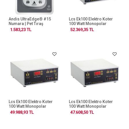
Andis UltraEdge® #15
Lcs Ek100 Elektro Koter
Numara | Pet Tıraş
100 Watt Monopolar
Makinesi Bıçağı (64072)
Bipolar Paket 4
1.583,23 TL
52.369,35 TL
Lcs Ek100 Elektro Koter
Lcs Ek100 Elektro Koter
100 Watt Monopolar
100 Watt Monopolar
Bipolar Paket 3
Bipolar Paket 2
49.988,93 TL
47.608,50 TL