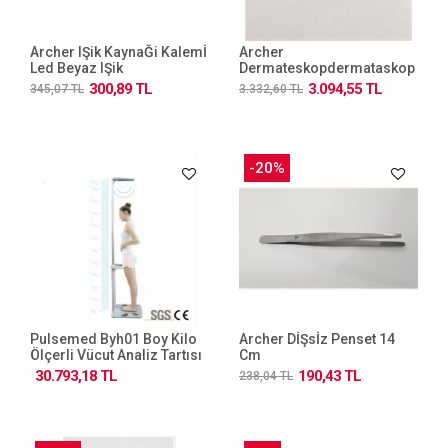
Archer IŞik KaynaĞi Kalemİ
Archer
Led Beyaz IŞik
Dermateskopdermataskop
Set
300,89 TL
3.094,55 TL
345,07 TL
3.332,60 TL
-20%
Pulsemed Byh01 Boy Kilo
Archer DİŞsİz Penset 14
Ölçerli Vücut Analiz Tartısı
Cm
30.793,18 TL
190,43 TL
238,04 TL