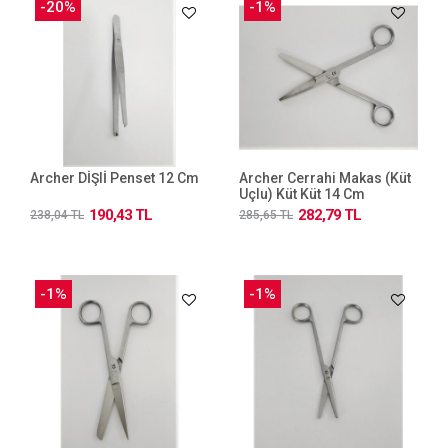
-20%
-1%
Archer DİŞlİ Penset 12 Cm
Archer Cerrahi Makas (küt
Uçlu) Küt Küt 14 Cm
190,43 TL
282,79 TL
238,04 TL
285,65 TL
-1%
-1%