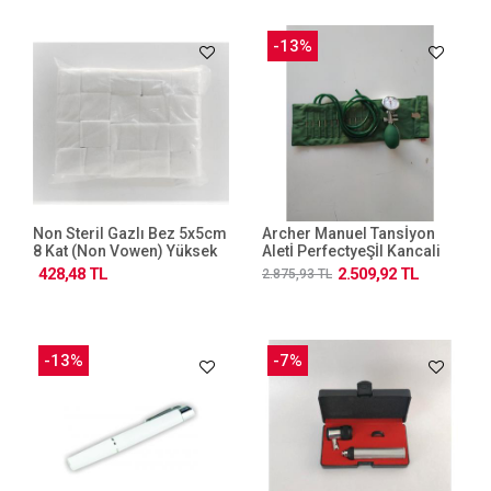
-13%
Non Steril Gazlı Bez 5x5cm
Archer Manuel Tansİyon
8 Kat (non Vowen) Yüksek
Aletİ PerfectyeŞİl Kancali
Emici Kompres
428,48 TL
2.509,92 TL
2.875,93 TL
-13%
-7%