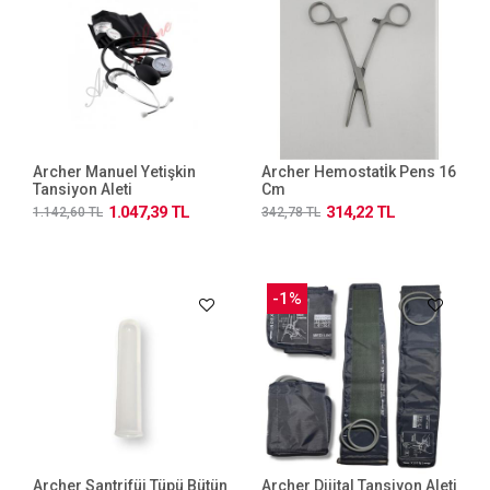
Archer Manuel Yetişkin
Archer Hemostatİk Pens 16
Tansiyon Aleti
Cm
1.047,39 TL
314,22 TL
1.142,60 TL
342,78 TL
-1%
Archer Santrifüj Tüpü Bütün
Archer Dijital Tansiyon Aleti