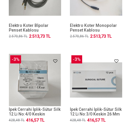
Elektro Koter Bİpolar
Elektro Koter Monopolar
Penset Kablosu
Penset Kablosu
2.513,73 TL
2.513,73 TL
2.570,86 TL
2.570,86 TL
-3%
-3%
İpek Cerrahi İplik-Sütur Silk
İpek Cerrahi İplik-Sütur Silk
12 Li No:4/0 Keskin
12 Li No:3/0 Keskin 26 Mm
416,57 TL
416,57 TL
428,48 TL
428,48 TL