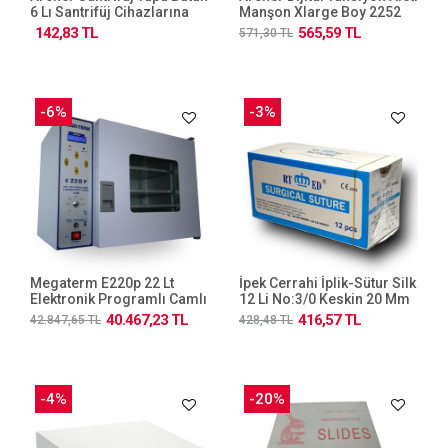
6 Lı Santrifüj Cihazlarına
Manşon Xlarge Boy 2252
Uyumlu (gode)...
Cm Tek Hortum
142,83 TL
565,59 TL
571,30 TL
-6%
-3%
Megaterm E220p 22 Lt
İpek Cerrahi İplik-Sütur Silk
Elektronik Programlı Camlı
12 Li No:3/0 Keskin 20 Mm
Sterilizatör
40.467,23 TL
416,57 TL
42.847,65 TL
428,48 TL
-4%
-20%