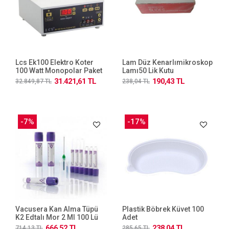
Lcs Ek100 Elektro Koter
Lam Düz Kenarlımikroskop
100 Watt Monopolar Paket
Lamı50 Lik Kutu
2
31.421,61 TL
190,43 TL
32.849,87 TL
238,04 TL
-7%
-17%
Vacusera Kan Alma Tüpü
Plastik Böbrek Küvet 100
K2 Edtalı Mor 2 Ml 100 Lü
Adet
Paket
666,52 TL
238,04 TL
714,13 TL
285,65 TL