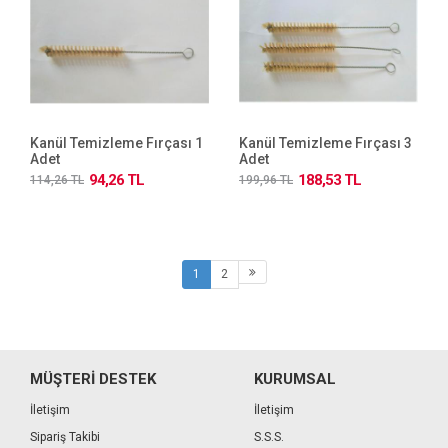
Kanül Temizleme Fırçası 1
Kanül Temizleme Fırçası 3
Adet
Adet
94,26 TL
188,53 TL
114,26 TL
199,96 TL
1
2
MÜŞTERİ DESTEK
KURUMSAL
İletişim
İletişim
Sipariş Takibi
S.S.S.