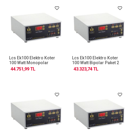
Lcs Ek100 Elektro Koter
Lcs Ek100 Elektro Koter
100 Watt Monopolar
100 Watt Bipolar Paket 2
Bipolar Paket 1
44.751,99 TL
43.323,74 TL