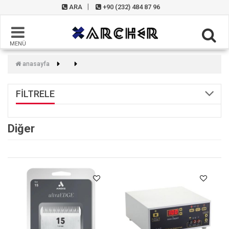
ARA
+90 (232) 484 87 96
MENÜ
anasayfa
FİLTRELE
Diğer